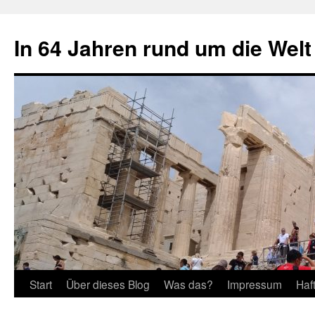
Zum
Inhalt
In 64 Jahren rund um die Welt
springen
Start
Über dieses Blog
Was das?
Impressum
Haf