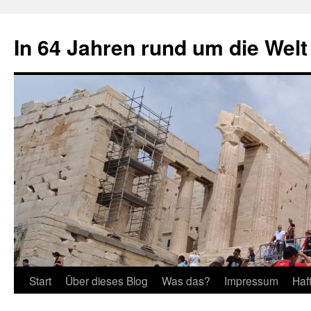
Zum
Inhalt
In 64 Jahren rund um die Welt
springen
Start
Über dieses Blog
Was das?
Impressum
Haf