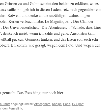
hen Grinsen zu und Gabin scheint den beiden zu erklären, wo es
aux-caille bin, geh ich in diesen Laden, setz mich gegenüber von
schen Rotwein und denke an die unzähligen, wahnsinnigen
coolen Kerlen verbracht habe. Le Magnifique… Der Clan der
… Der Unverbesserliche… Die Abenteurer… “Schade, dass Lino
t”, denke ich meist, wenn ich zahle und gehe. Ansonsten kann
ßball gucken, Guinness trinken, und das Essen soll auch sehr
probiert. Ich komm, wie gesagt, wegen dem Foto. Und wegen den
 gemacht. Das Foto hängt nur noch hier.
aurants
abgelegt und mit
Atmosphäre
,
Kneipe
,
Paris
,
TV-Sport
für den
Permalink
.