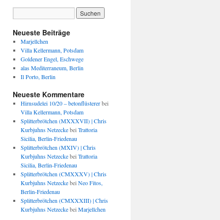
Neueste Beiträge
Marjellchen
Villa Kellermann, Potsdam
Goldener Engel, Eschwege
alas Mediterraneum, Berlin
Il Porto, Berlin
Neueste Kommentare
Hirnsudelei 10/20 – betonflüsterer
bei
Villa Kellermann, Potsdam
Splitterbrötchen (MXXXVII) | Chris
Kurbjuhns Netzecke
bei
Trattoria
Sicilia, Berlin-Friedenau
Splitterbrötchen (MXIV) | Chris
Kurbjuhns Netzecke
bei
Trattoria
Sicilia, Berlin-Friedenau
Splitterbrötchen (CMXXXV) | Chris
Kurbjuhns Netzecke
bei
Neo Fitos,
Berlin-Friedenau
Splitterbrötchen (CMXXXIII) | Chris
Kurbjuhns Netzecke
bei
Marjellchen