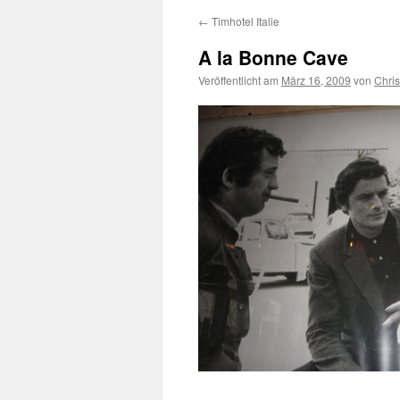
←
Timhotel Italie
A la Bonne Cave
Veröffentlicht am
März 16, 2009
von
Chri