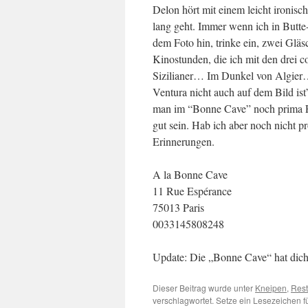
Delon hört mit einem leicht ironisc
lang geht. Immer wenn ich in Butte-
dem Foto hin, trinke ein, zwei Glä
Kinostunden, die ich mit den drei 
Sizilianer… Im Dunkel von Algier
Ventura nicht auch auf dem Bild is
man im “Bonne Cave” noch prima Fu
gut sein. Hab ich aber noch nicht 
Erinnerungen.
A la Bonne Cave
11 Rue Espérance
75013
Paris
0033145808248
Update: Die „Bonne Cave“ hat dicht
Dieser Beitrag wurde unter
Kneipen
,
Rest
verschlagwortet. Setze ein Lesezeichen 