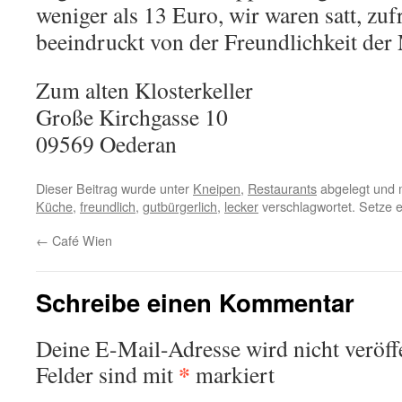
weniger als 13 Euro, wir waren satt, zu
beeindruckt von der Freundlichkeit der
Zum alten Klosterkeller
Große Kirchgasse 10
09569
Oederan
Dieser Beitrag wurde unter
Kneipen
,
Restaurants
abgelegt und 
Küche
,
freundlich
,
gutbürgerlich
,
lecker
verschlagwortet. Setze 
←
Café Wien
Schreibe einen Kommentar
Deine E-Mail-Adresse wird nicht veröffe
*
Felder sind mit
markiert