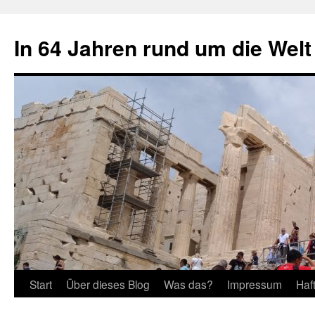
Zum
Inhalt
In 64 Jahren rund um die Welt
springen
Start
Über dieses Blog
Was das?
Impressum
Haf