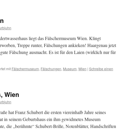
en
urbjuhn
ertwasserhaus liegt das Fälschermuseum Wien. Klingt
t erworben, Treppe runter, Fälschungen ankieken! Haargenau jetzt
gute Fälschung ausmacht. Es ist für den Laien (wirklich nur für
tet mit
Fälschermuseum
,
Fälschungen
,
Museum
,
Wien
|
Schreibe einen
, Wien
urbjuhn
aße hat Franz Schubert die ersten viereinhalb Jahre seines
hat in seinem Geburtshaus ein ihm gewidmetes Museum
nte, die „berühmte“ Schubert-Brille, Notenblätter, Handschriften