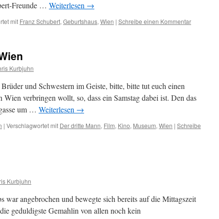
ubert-Freunde …
Weiterlesen
→
tet mit
Franz Schubert
,
Geburtshaus
,
Wien
|
Schreibe einen Kommentar
 Wien
ris Kurbjuhn
rüder und Schwestern im Geiste, bitte, bitte tut euch einen
in Wien verbringen wollt, so, dass ein Samstag dabei ist. Den das
ßgasse um …
Weiterlesen
→
n
|
Verschlagwortet mit
Der dritte Mann
,
Film
,
Kino
,
Museum
,
Wien
|
Schreibe
is Kurbjuhn
s war angebrochen und bewegte sich bereits auf die Mittagszeit
ass die geduldigste Gemahlin von allen noch kein