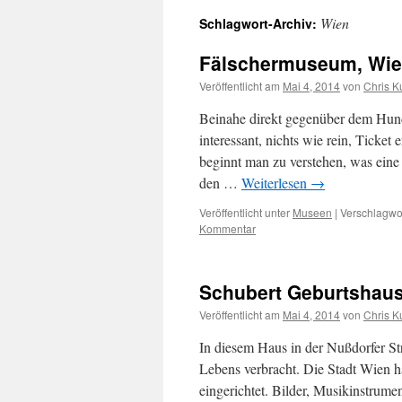
Wien
Schlagwort-Archiv:
Fälschermuseum, Wi
Veröffentlicht am
Mai 4, 2014
von
Chris K
Beinahe direkt gegenüber dem Hund
interessant, nichts wie rein, Ticke
beginnt man zu verstehen, was eine 
den …
Weiterlesen
→
Veröffentlicht unter
Museen
|
Verschlagwor
Kommentar
Schubert Geburtshaus
Veröffentlicht am
Mai 4, 2014
von
Chris K
In diesem Haus in der Nußdorfer Str
Lebens verbracht. Die Stadt Wien 
eingerichtet. Bilder, Musikinstrume