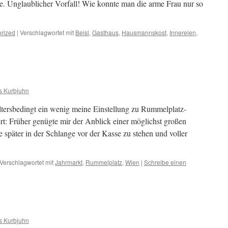
e. Unglaublicher Vorfall! Wie konnte man die arme Frau nur so
rized
|
Verschlagwortet mit
Beisl
,
Gasthaus
,
Hausmannskost
,
Innereien
,
s Kurbjuhn
 altersbedingt ein wenig meine Einstellung zu Rummelplatz-
t: Früher genügte mir der Anblick einer möglichst großen
später in der Schlange vor der Kasse zu stehen und voller
Verschlagwortet mit
Jahrmarkt
,
Rummelplatz
,
Wien
|
Schreibe einen
s Kurbjuhn