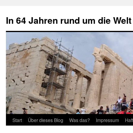
Zum
Inhalt
In 64 Jahren rund um die Welt
springen
Start
Über dieses Blog
Was das?
Impressum
Haf