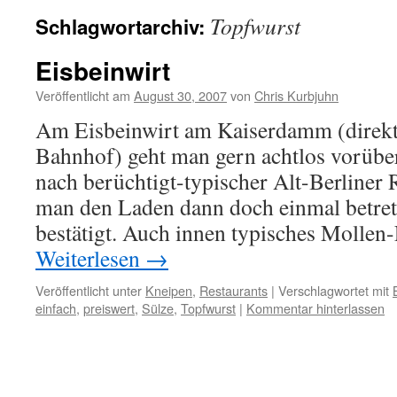
Topfwurst
Schlagwortarchiv:
Eisbeinwirt
Veröffentlicht am
August 30, 2007
von
Chris Kurbjuhn
Am Eisbeinwirt am Kaiserdamm (direk
Bahnhof) geht man gern achtlos vorüber
nach berüchtigt-typischer Alt-Berline
man den Laden dann doch einmal betrete
bestätigt. Auch innen typisches Mollen
Weiterlesen
→
Veröffentlicht unter
Kneipen
,
Restaurants
|
Verschlagwortet mit
einfach
,
preiswert
,
Sülze
,
Topfwurst
|
Kommentar hinterlassen