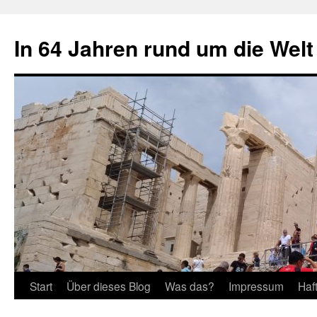
Zum
Inhalt
In 64 Jahren rund um die Welt
springen
Start
Über dieses Blog
Was das?
Impressum
Haf