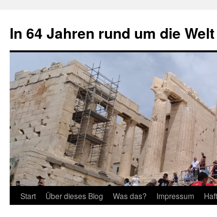
Zum
Inhalt
In 64 Jahren rund um die Welt
springen
Start
Über dieses Blog
Was das?
Impressum
Haf