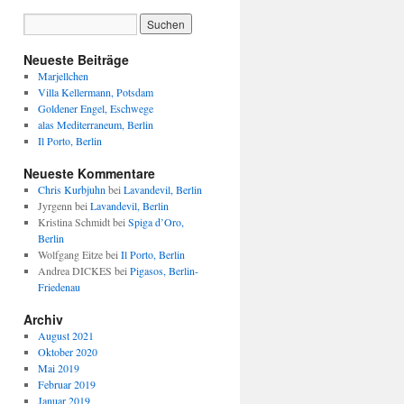
Neueste Beiträge
Marjellchen
Villa Kellermann, Potsdam
Goldener Engel, Eschwege
alas Mediterraneum, Berlin
Il Porto, Berlin
Neueste Kommentare
Chris Kurbjuhn
bei
Lavandevil, Berlin
Jyrgenn
bei
Lavandevil, Berlin
Kristina Schmidt
bei
Spiga d’Oro,
Berlin
Wolfgang Eitze
bei
Il Porto, Berlin
Andrea DICKES
bei
Pigasos, Berlin-
Friedenau
Archiv
August 2021
Oktober 2020
Mai 2019
Februar 2019
Januar 2019