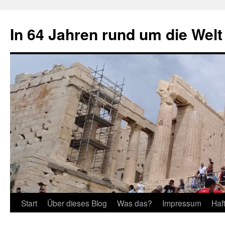
Zum
Inhalt
In 64 Jahren rund um die Welt
springen
Start
Über dieses Blog
Was das?
Impressum
Haf