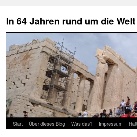
Zum
Inhalt
In 64 Jahren rund um die Welt
springen
Start
Über dieses Blog
Was das?
Impressum
Haf