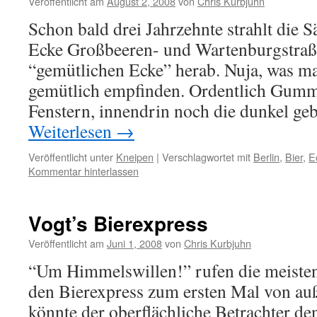
Veröffentlicht am
August 2, 2008
von
Chris Kurbjuhn
Schon bald drei Jahrzehnte strahlt die 
Ecke Großbeeren- und Wartenburgstraß
“gemütlichen Ecke” herab. Nuja, was m
gemütlich empfinden. Ordentlich Gum
Fenstern, innendrin noch die dunkel ge
Weiterlesen
→
Veröffentlicht unter
Kneipen
|
Verschlagwortet mit
Berlin
,
Bier
,
E
Kommentar hinterlassen
Vogt’s Bierexpress
Veröffentlicht am
Juni 1, 2008
von
Chris Kurbjuhn
“Um Himmelswillen!” rufen die meiste
den Bierexpress zum ersten Mal von auß
könnte der oberflächliche Betrachter d