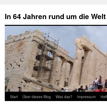
Zum
Inhalt
In 64 Jahren rund um die Welt
springen
Start
Über dieses Blog
Was das?
Impressum
Haf