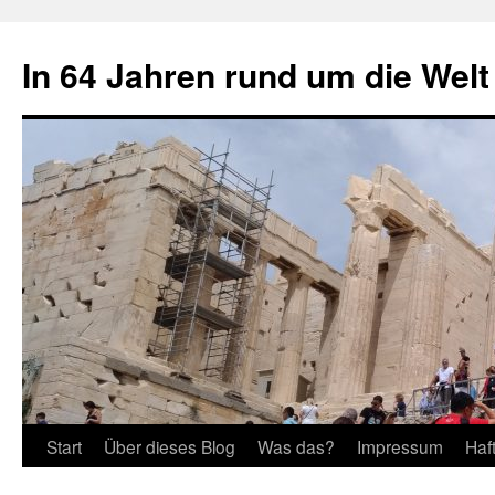
Zum
Inhalt
In 64 Jahren rund um die Welt
springen
Start
Über dieses Blog
Was das?
Impressum
Haf