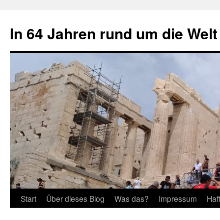
Zum
Inhalt
In 64 Jahren rund um die Welt
springen
Start
Über dieses Blog
Was das?
Impressum
Haf