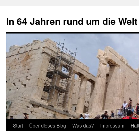
Zum
Inhalt
In 64 Jahren rund um die Welt
springen
Start
Über dieses Blog
Was das?
Impressum
Haf