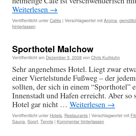
heimelige Café ist verschwenderisch 
Weiterlesen
→
Veröffentlicht unter
Cafés
|
Verschlagwortet mit
Aroma
,
gemütlic
hinterlassen
Sporthotel Malchow
Veröffentlicht am
Dezember 5, 2008
von
Chris Kurbjuhn
Sehr angenehmes Hotel. Liegt zwar etwa
einer Viertelstunde Fußweg – der jede
sollten, der sich in einem “Sporthotel” 
Innenstadt und Hafen erreicht. Aber so 
Hotel gar nicht …
Weiterlesen
→
Veröffentlicht unter
Hotels
,
Restaurants
|
Verschlagwortet mit
Fi
Sauna
,
Sport
,
Tennis
|
Kommentar hinterlassen