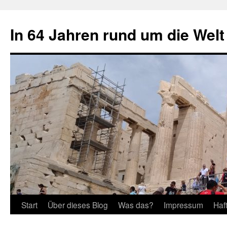
Zum
Inhalt
In 64 Jahren rund um die Welt
springen
Start
Über dieses Blog
Was das?
Impressum
Haf