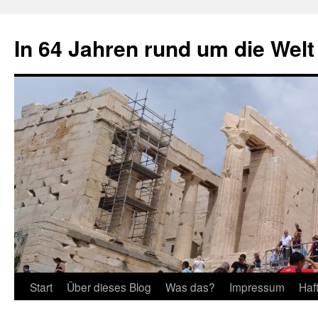
Zum
Inhalt
In 64 Jahren rund um die Welt
springen
Start
Über dieses Blog
Was das?
Impressum
Haf