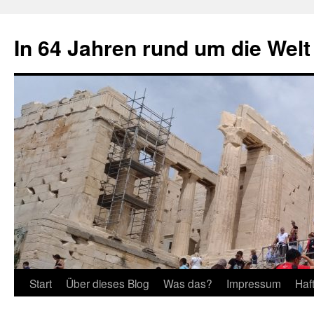
Zum
Inhalt
In 64 Jahren rund um die Welt
springen
Start
Über dieses Blog
Was das?
Impressum
Haf