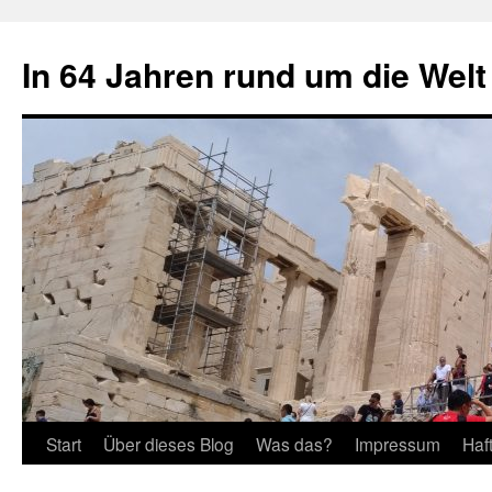
Zum
Inhalt
In 64 Jahren rund um die Welt
springen
Start
Über dieses Blog
Was das?
Impressum
Haf