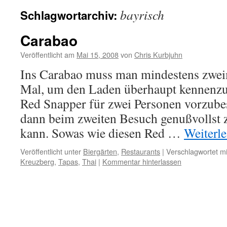
bayrisch
Schlagwortarchiv:
Carabao
Veröffentlicht am
Mai 15, 2008
von
Chris Kurbjuhn
Ins Carabao muss man mindestens zwei
Mal, um den Laden überhaupt kennenz
Red Snapper für zwei Personen vorzubes
dann beim zweiten Besuch genußvollst
kann. Sowas wie diesen Red …
Weiterl
Veröffentlicht unter
Biergärten
,
Restaurants
|
Verschlagwortet mi
Kreuzberg
,
Tapas
,
Thai
|
Kommentar hinterlassen