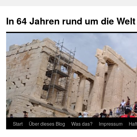
Zum
Inhalt
In 64 Jahren rund um die Welt
springen
Start
Über dieses Blog
Was das?
Impressum
Haf