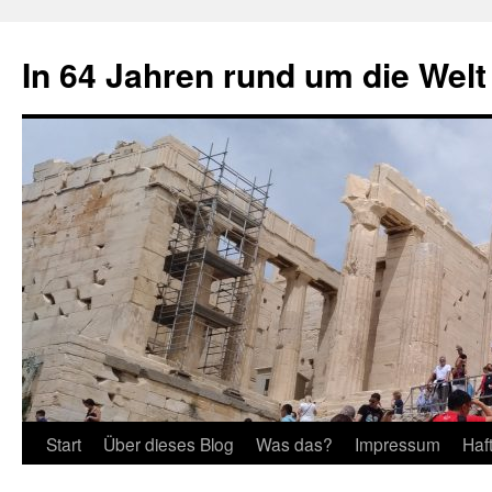
Zum
Inhalt
In 64 Jahren rund um die Welt
springen
Start
Über dieses Blog
Was das?
Impressum
Haf