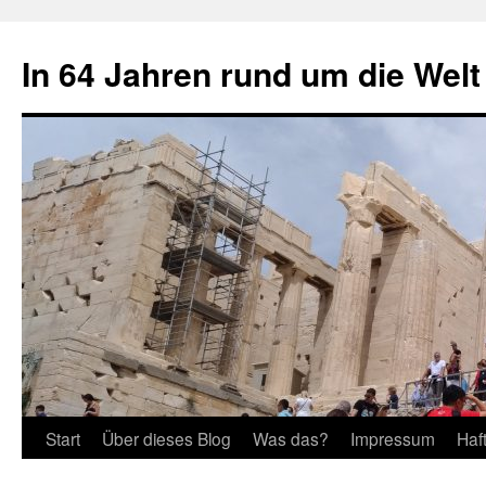
Zum
Inhalt
In 64 Jahren rund um die Welt
springen
Start
Über dieses Blog
Was das?
Impressum
Haf