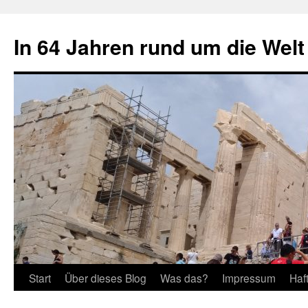
Zum
Inhalt
In 64 Jahren rund um die Welt
springen
Start
Über dieses Blog
Was das?
Impressum
Haf