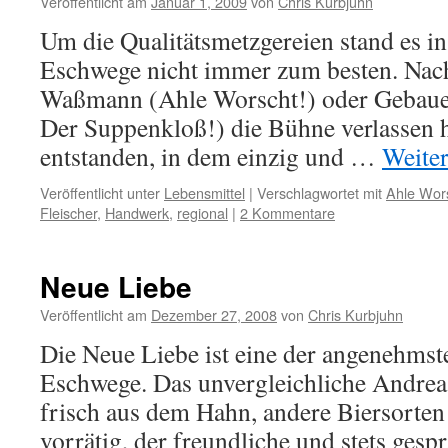
Veröffentlicht am
Januar 1, 2009
von
Chris Kurbjuhn
Um die Qualitätsmetzgereien stand es in 
Eschwege nicht immer zum besten. Nac
Waßmann (Ahle Worscht!) oder Gebauer
Der Suppenkloß!) die Bühne verlassen 
entstanden, in dem einzig und …
Weite
Veröffentlicht unter
Lebensmittel
|
Verschlagwortet mit
Ahle Wor
Fleischer
,
Handwerk
,
regional
|
2 Kommentare
Neue Liebe
Veröffentlicht am
Dezember 27, 2008
von
Chris Kurbjuhn
Die Neue Liebe ist eine der angenehmst
Eschwege. Das unvergleichliche Andre
frisch aus dem Hahn, andere Biersorten 
vorrätig, der freundliche und stets gesp