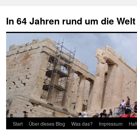
Zum
Inhalt
In 64 Jahren rund um die Welt
springen
Start
Über dieses Blog
Was das?
Impressum
Haf