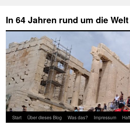
Zum
Inhalt
In 64 Jahren rund um die Welt
springen
Start
Über dieses Blog
Was das?
Impressum
Haf