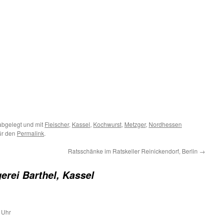
bgelegt und mit
Fleischer
,
Kassel
,
Kochwurst
,
Metzger
,
Nordhessen
für den
Permalink
.
Ratsschänke im Ratskeller Reinickendorf, Berlin
→
erei Barthel, Kassel
 Uhr