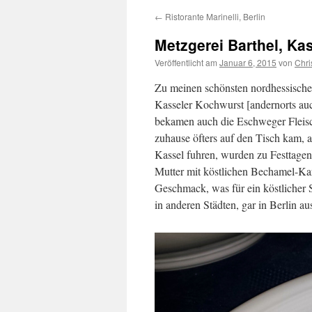
←
Ristorante Marinelli, Berlin
Metzgerei Barthel, Ka
Veröffentlicht am
Januar 6, 2015
von
Chri
Zu meinen schönsten nordhessischen
Kasseler Kochwurst [andernorts auch
bekamen auch die Eschweger Fleisc
zuhause öfters auf den Tisch kam, 
Kassel fuhren, wurden zu Festtagen
Mutter mit köstlichen Bechamel-Kart
Geschmack, was für ein köstlicher
in anderen Städten, gar in Berlin 