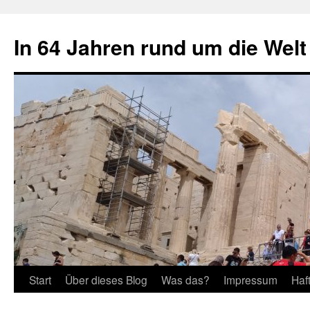
Zum
Inhalt
In 64 Jahren rund um die Welt
springen
Start
Über dieses Blog
Was das?
Impressum
Haf