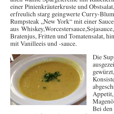
einer Pinienkräuterkruste und Obstsalat,
erfreulich starg geingwerte Curry-Blu
Rumpsteak „New York“ mit einer Sauce
aus Whiskey,Worcestersauce,Sojasauce
Bratenjus, Fritten und Tomatensalat, hi
mit Vanilleeis und -sauce.
Die Sup
ausgeze
gewürzt
Konsiste
abgesch
Appetit,
Magenöf
Bei den