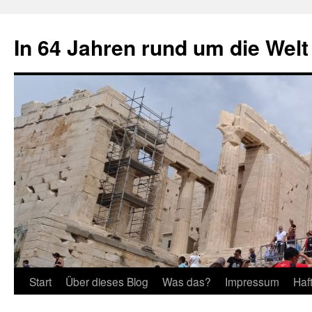
Zum
Inhalt
In 64 Jahren rund um die Welt
springen
Start
Über dieses Blog
Was das?
Impressum
Haf