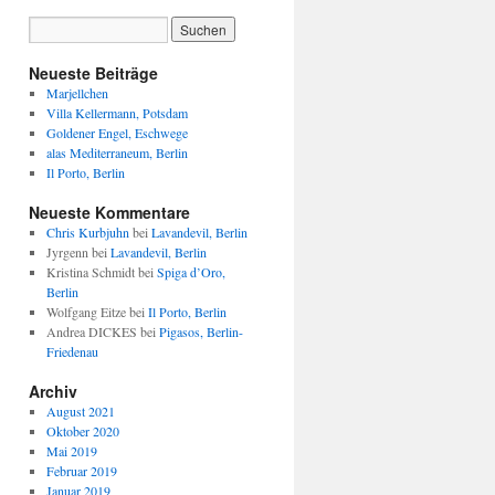
Neueste Beiträge
Marjellchen
Villa Kellermann, Potsdam
Goldener Engel, Eschwege
alas Mediterraneum, Berlin
Il Porto, Berlin
Neueste Kommentare
Chris Kurbjuhn
bei
Lavandevil, Berlin
Jyrgenn
bei
Lavandevil, Berlin
Kristina Schmidt
bei
Spiga d’Oro,
Berlin
Wolfgang Eitze
bei
Il Porto, Berlin
Andrea DICKES
bei
Pigasos, Berlin-
Friedenau
Archiv
August 2021
Oktober 2020
Mai 2019
Februar 2019
Januar 2019