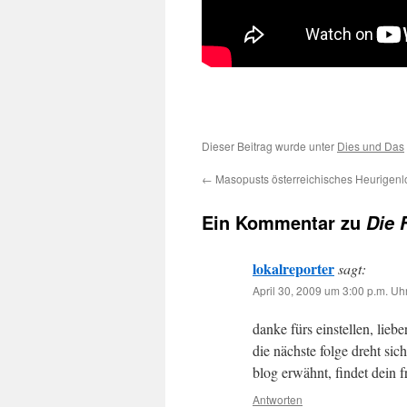
Dieser Beitrag wurde unter
Dies und Das
←
Masopusts österreichisches Heurigenl
Ein Kommentar zu
Die 
lokalreporter
sagt:
April 30, 2009 um 3:00 p.m. Uh
danke fürs einstellen, lieber
die nächste folge dreht si
blog erwähnt, findet dein 
Antworten