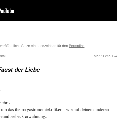
veröffentlicht. Setze ein Lesezeichen für den
Permalink
.
okal
Monti GmbH
→
Faust der Liebe
r
 chris!
ch um das thema gastronomiekritiker – wie auf deinem anderen
freund siebeck erwähnung..