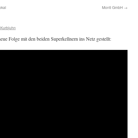
okal
Monti GmbH
→
 Kurbjuhn
neue Folge mit den beiden Superkellnern ins Netz gestellt: