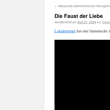
←
Masopusts österreichisches Heurigenl
Die Faust der Liebe
Veröffentlicht am
April 21, 2009
von
Chris
Lokalreporter
hat eine fantastische 