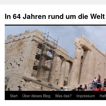
Zum
Inhalt
In 64 Jahren rund um die Welt
springen
Start
Über dieses Blog
Was das?
Impressum
Haf